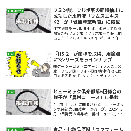
フミン酸、フルボ酸の同時抽出に
HuFuferme
成功した水溶液『フムスエキス
K2』が「健康産業新聞」に掲載
化学物質を一切使用せず、水だけで腐植
物質からフミン酸とフルボ酸を同時に抽
出した『フムスエキスK2』が、2019年4
月3日発行業界紙「健康産業新聞」第1665
号に掲載されました。『フムスエキス
K2』は、純国産のノンケミカル原料とし
『HS-2』が商標を取得、用途別
HS-2
て高く評価さ...
に3シリーズをラインナップ
㈱ケーツーコミュニケーションズはこの
度、フミン酸・フルボ酸混合水溶液に使
用する名称を『HS-2（エイチエスツ
ー）』として商標を取得いたしました。
完熟した針葉樹の堆肥からノンケミカル
抽出した天然のフミン酸・フルボ酸混合
ヒューミック倶楽部第6回総会の
HS-2
水溶液は化粧品、健康食品...
様子が「農村ニュース」に掲載
2月25日（水）に開催された「ヒューミッ
ク倶楽部第6回総会」の様子が、2026年3
月17日発売の業界紙「農村ニュース」第
3363号で「HS-2普及を推進 ヒューミック
倶楽部で講演」として掲載されました。
バイオスティミュラント資材『HS-2Ⓡ...
食品・化粧品原料『フフファーム
HuFuferme