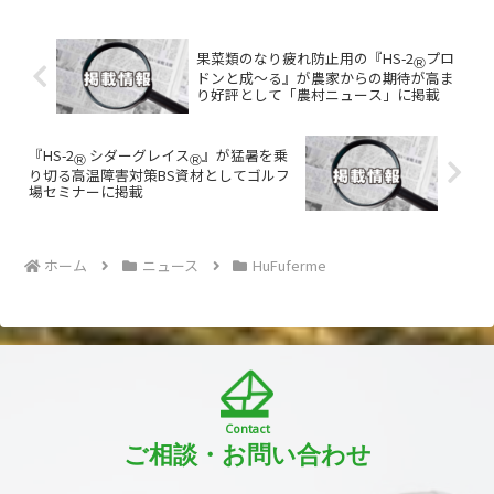
化粧水「...
果菜類のなり疲れ防止用の『HS-2
プロ
Ⓡ
ドンと成～る』が農家からの期待が高ま
り好評として「農村ニュース」に掲載
『HS-2
シダーグレイス
』が猛暑を乗
Ⓡ
Ⓡ
り切る高温障害対策BS資材としてゴルフ
場セミナーに掲載
ホーム
ニュース
HuFuferme
Contact
ご相談・お問い合わせ