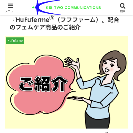
化粧品・健康食品原料
メニュー
検索
Ⓡ
『HuFuferme
（フフファーム）』配合
のフェムケア商品のご紹介
HuFuferme