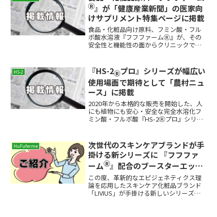
Ⓡ
』が「健康産業新聞」の医家向
けサプリメント特集ページに掲載
食品・化粧品向け原料、フミン酸・フル
ボ酸水溶液『フフファームⓇ』が、その
安全性と機能性の面からクリニックで採
用されているとして、2024年7月17日発行
の業界紙、「健康産業新聞」第1792号の
「医家向けサプリメント」特集に掲載さ
『HS-2
プロ』シリーズが幅広い
Ⓡ
HS-2
れました。2...
使用場面で期待として「農村ニュ
ース」に掲載
2020年から本格的な販売を開始した、人
にも植物にも安心・安全な完全水溶化フ
ミン酸・フルボ酸『HS-2Ⓡプロ』シリー
ズが、農業をはじめ幅広い使用場面での
需要の裾野を広げ、期待が高まっている
として2025年9月23日発行の業界紙、
次世代のスキンケアブランドが手
HuFuferme
「農村ニュー...
掛ける新シリーズに 『フフファ
Ⓡ
ーム
』配合のブースターエッセ
ンスがラインナップ
この度、革新的なエピジェネティクス理
論を応用したスキンケア化粧品ブランド
「LIVIUS」が手掛ける新しいシリーズ
「LIVIUS EPI（リビウス・エピ）」シリー
ズの一員として、フミン酸・フルボ酸水
溶液『フフファームⓇ』を配合した導入