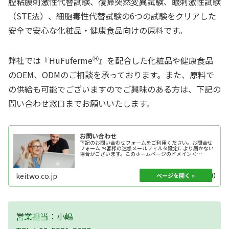
腔粘膜刺激性代替試験、復帰突然変異試験、眼刺激性試験
（STE法）、細胞毒性代替試験の6つの試験をクリアした
安全で安心な化粧品・健康食品向けの原料です。
Ⓡ
弊社では『HuFuferme
』を配合した化粧品や健康食品
のOEM、ODMのご相談を承っております。また、原料で
の供給も可能でございますのでご興味のある方は、下記の
問い合わせ窓口までお願いいたします。
お問い合わせ
下記のお問い合わせフォームをご利用ください。お問合せ
フォーム お客様の迷惑メールフィルタ設定により届かない
場合がございます。このホームページのドメイン＜
keitwo.co.jp＞を受信許可の上、お問い合わせください。
プライバシーポリシーに...
2021.04.30
keitwo.co.jp
営業担当：小嶋