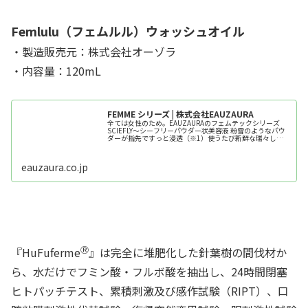
Femlulu（フェムルル）ウォッシュオイル
・製造販売元：株式会社オーゾラ
・内容量：120mL
FEMME シリーズ | 株式会社EAUZAURA
全ては女性のため。EAUZAURAのフェムテックシリーズ
SCIEFLY〜シーフリーパウダー状美容液 粉雪のようなパウ
ダーが指先ですっと浸透（※1）使うたび新鮮な瑞々しさ
をお肌に。 キャップを外した小さなボトルを傾けると粉雪
のような白いパウ
eauzaura.co.jp
Ⓡ
『HuFuferme
』は完全に堆肥化した針葉樹の間伐材か
ら、水だけでフミン酸・フルボ酸を抽出し、24時間閉塞
ヒトパッチテスト、累積刺激及び感作試験（RIPT）、口