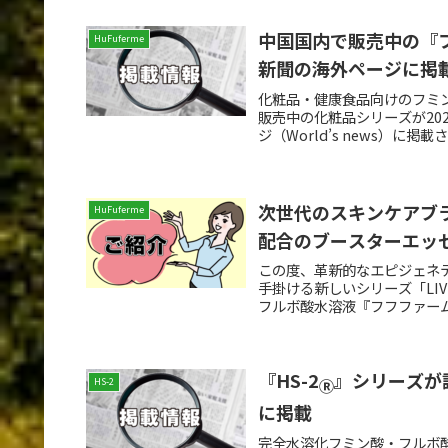
中国国内で販売中の『
HuFuferme
新聞の海外ページに掲
化粧品・健康食品向けのフミ
販売中の化粧品シリーズが20
ジ（World’s news）に掲
次世代のスキンケアブ
HuFuferme
配合のブースターエッ
この度、革新的なエピジェネテ
手掛ける新しいシリーズ「LIV
フルボ酸水溶液『フフファーム
『HS-2
』シリーズが
HS-2
Ⓡ
に掲載
完全水溶化フミン酸・フルボ酸