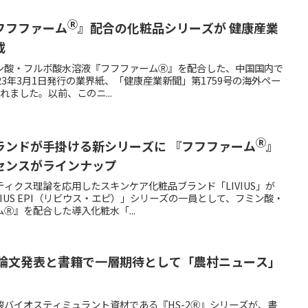
Ⓡ
フフファーム
』配合の化粧品シリーズが 健康産業
載
ン酸・フルボ酸水溶液『フフファームⓇ』を配合した、中国国内で
23年3月1日発行の業界紙、「健康産業新聞」第1759号の海外ペー
載されました。以前、このニ...
Ⓡ
ランドが手掛ける新シリーズに 『フフファーム
』
センスがラインナップ
ィクス理論を応用したスキンケア化粧品ブランド「LIVIUS」が
IUS EPI（リビウス・エピ）」シリーズの一員として、フミン酸・
Ⓡ』を配合した導入化粧水「...
論文発表と書籍で一層期待として「農村ニュース」
バイオスティミュラント資材である『HS-2Ⓡ』シリーズが、書