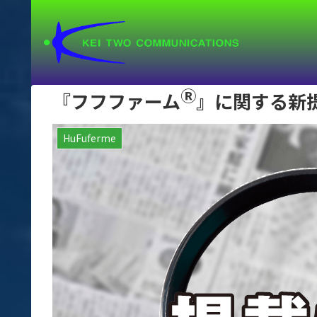
Ⓡ
『フフファーム
』に関する新
HuFuferme