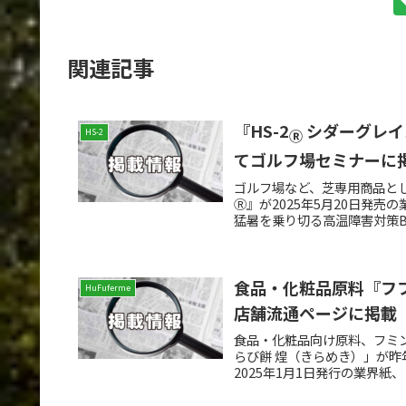
関連記事
『HS-2
シダーグレイ
HS-2
Ⓡ
てゴルフ場セミナーに
ゴルフ場など、芝専用商品とし
Ⓡ』が2025年5月20日発
猛暑を乗り切る高温障害対策B
食品・化粧品原料『フ
HuFuferme
店舗流通ページに掲載
食品・化粧品向け原料、フミ
らび餅 煌（きらめき）」が昨
2025年1月1日発行の業界紙、