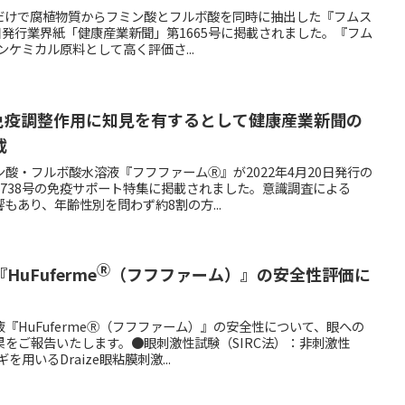
だけで腐植物質からフミン酸とフルボ酸を同時に抽出した『フムス
3日発行業界紙「健康産業新聞」第1665号に掲載されました。『フム
ンケミカル原料として高く評価さ...
免疫調整作用に知見を有するとして健康産業新聞の
載
酸・フルボ酸水溶液『フフファームⓇ』が2022年4月20日発行の
738号の免疫サポート特集に掲載されました。意識調査による
もあり、年齢性別を問わず約8割の方...
Ⓡ
uFuferme
（フフファーム）』の安全性評価に
『HuFufermeⓇ（フフファーム）』の安全性について、眼への
をご報告いたします。●眼刺激性試験（SIRC法）：非刺激性
用いるDraize眼粘膜刺激...