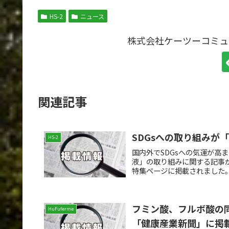
HS-2
ニュース
株式会社ケーツーコミュ
関連記事
SDGsへの取り組みが
HS-2
国内外でSDGsへの気運が高
液」の取り組みに関する記事が、
特集ページに掲載されました。
フミン酸、フルボ酸の
HuFuferme
「健康産業新聞」に掲