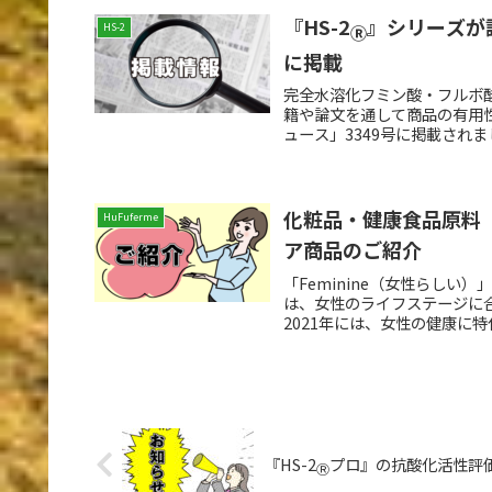
『HS-2
』シリーズが
HS-2
Ⓡ
に掲載
完全水溶化フミン酸・フルボ酸
籍や論文を通して商品の有用性
ュース」3349号に掲載されま
化粧品・健康食品原料『H
HuFuferme
ア商品のご紹介
「Feminine（女性らしい
は、女性のライフステージに
2021年には、女性の健康に特
『HS-2
プロ』の抗酸化活性評
Ⓡ