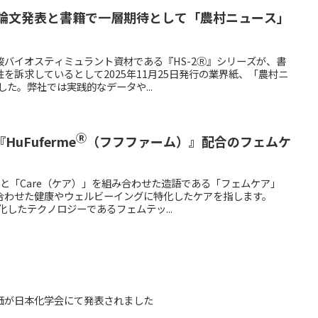
論文発表と書籍で一層期待として「農村ニュース」
バイオスティミュラント資材である『HS-2Ⓡ』シリーズが、書
を訴求しているとして2025年11月25日発行の業界紙、「農村ニ
した。弊社では実践的なデータや...
Ⓡ
uFuferme
（フフファーム）』配合のフェムケ
）」と「Care（ケア）」を組み合わせた造語である「フェムケア」
合わせた健康やウェルビーイングに特化したケアを指します。
化したテクノロジーであるフェムテッ...
価が日本化学会にて発表されました