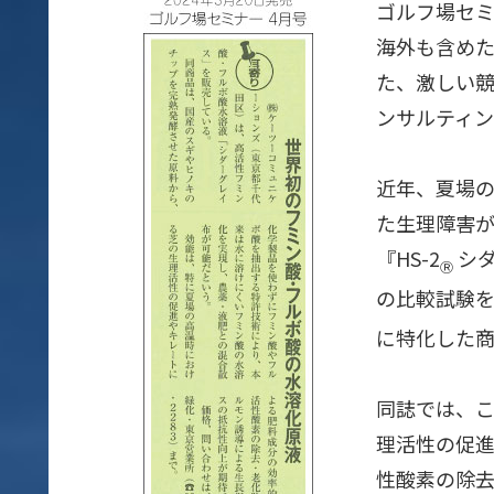
ゴルフ場セ
海外も含め
た、激しい
ンサルティン
近年、夏場
た生理障害が
『HS-2
シダ
Ⓡ
の比較試験を
に特化した商
同誌では、
理活性の促
性酸素の除