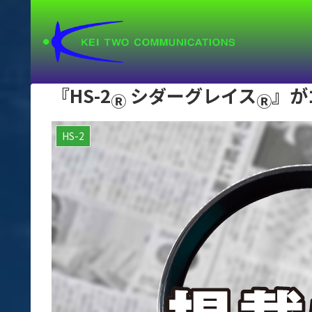
『HS-2
シダーグレイス
』が
Ⓡ
Ⓡ
HS-2