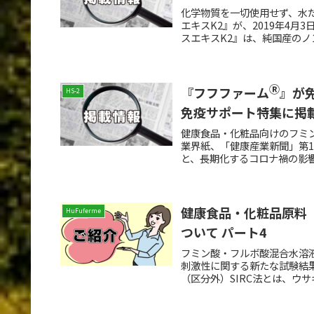
化学物質を一切使用せず、水
エキスK2』が、2019年4月
スエキスK2』は、純国産のノ
Ⓡ
『フフファーム
』が
HS-2
免疫サポート特集に掲
健康食品・化粧品向けのフミン
業界紙、「健康産業新聞」第1
と、長期化するコロナ禍の影響
健康食品・化粧品原料『H
HuFuferme
ついて パート4
フミン酸・フルボ酸混合水溶液
刺激性に関する新たな試験結果
（区分外）SIRC法とは、ウサギを