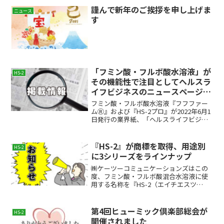
謹んで新年のご挨拶を申し上げま
ニュース
す
「フミン酸・フルボ酸水溶液」が
HS-2
その機能性で注目としてヘルスラ
イフビジネスのニュースページに
掲載
フミン酸・フルボ酸水溶液『フフファー
ムⓇ』および『HS-2プロ』が2022年6月1
日発行の業界紙、「ヘルスライフビジネ
ス」第780号のニュースページに掲載され
ました。完熟した針葉樹の堆肥から化学
物質を使用せずに抽出した天然の「フミ
『HS-2』が商標を取得、用途別
HS-2
ン酸・フル...
に3シリーズをラインナップ
㈱ケーツーコミュニケーションズはこの
度、フミン酸・フルボ酸混合水溶液に使
用する名称を『HS-2（エイチエスツ
ー）』として商標を取得いたしました。
完熟した針葉樹の堆肥からノンケミカル
抽出した天然のフミン酸・フルボ酸混合
第4回ヒューミック倶楽部総会が
HS-2
水溶液は化粧品、健康食品...
開催されました