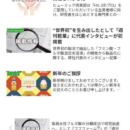
ヒューミック倶楽部は『HS-2Ⓡプロ』を
ご愛用していただいている生産者様に向
け、研究者をはじめとする専門家との協
働、技術情報の共有、研究、普及を目的
とし、2018年にスタートしたコミュニテ
ィです。弊社は、スタート時はもちろん
“世界初”を生み出したとして「週
HuFuferme
のこと、第1回目...
刊粧業」に代表インタビューが初
掲載
世界初の製法で抽出した「フミン酸・フ
ルボ酸混合水溶液」の開発から製品化に
関する、弊社代表のインタビュー記事が
2020年5月25日発行の業界紙、「週刊粧
業」3205号の「The Voice」に初めて掲載
されました。週刊粧業は市場動向や企業
新年のご挨拶
ニュース
研究...
新年明けましておめでとうございます。
皆さまにおかれましては輝かしい新年を
お迎えのこととお喜び申し上げます。旧
年中は格別なご高配を賜り、誠にありが
とうございました。本年も「フミン酸・
フルボ酸」に関するさまざまな情報をご
提供するとともに、皆さま...
高親水性フルボ酸の分離成功で研究加速
Ⓡ
へ、として『フフファーム
』が「週刊