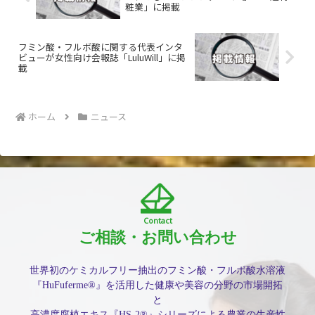
粧業」に掲載
フミン酸・フルボ酸に関する代表インタ
ビューが女性向け会報誌「LuluWill」に掲
載
ホーム
ニュース
Contact
ご相談・お問い合わせ
世界初のケミカルフリー抽出のフミン酸・フルボ酸水溶液
『HuFuferme®』を活用した健康や美容の分野の市場開拓
と
高濃度腐植エキス『HS-2®』シリーズによる農業の生産性