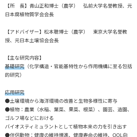
【所 長】青山正和博士（農学） 弘前大学名誉教授、元
日本腐植物質学会会長
【アドバイザー】松本聰博士（農学） 東京大学名誉教
授、元日本土壌協会会長
【主な研究内容】
基礎研究
（化学構造・官能基特性から作用機構に至る包括
的研究）
応用研究
●土壌環境から海洋環境の改善と生物多様性に寄与
●植物：農業（水稲、葉菜、果菜、根菜）、園芸、造園、
ゴルフ場などにおける
バイオスティミュラントとして植物本来の力を引き出す
●伴侶動物：健康の維持増進、健康寿命の維持、QOL向